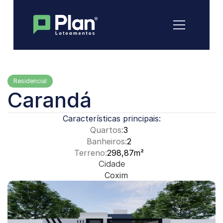
Residencial
Carandá
Características principais:
Quartos:
3
Banheiros:
2
Terreno:
298,87m²
Cidade
Coxim