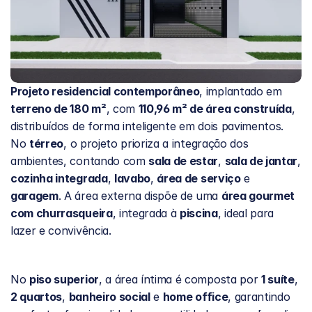
Projeto residencial contemporâneo
, implantado em 
terreno de 180 m²
, com 
110,96 m² de área construída
, 
distribuídos de forma inteligente em dois pavimentos.
No 
térreo
, o projeto prioriza a integração dos 
ambientes, contando com 
sala de estar
, 
sala de jantar
, 
cozinha integrada
, 
lavabo
, 
área de serviço
 e 
garagem
. A área externa dispõe de uma 
área gourmet 
com churrasqueira
, integrada à 
piscina
, ideal para 
lazer e convivência.
No 
piso superior
, a área íntima é composta por 
1 suíte
, 
2 quartos
, 
banheiro social
 e 
home office
, garantindo 