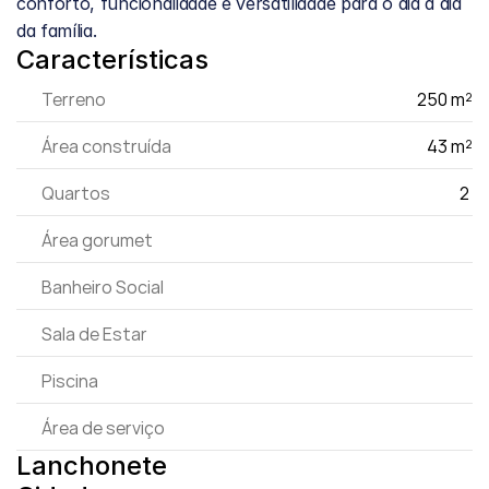
conforto, funcionalidade e versatilidade para o dia a dia 
da família.
Características
Terreno
250 m²
Área construída
43 m²
Quartos
2 
Área gorumet
Banheiro Social
Sala de Estar
Piscina
Área de serviço
Lanchonete