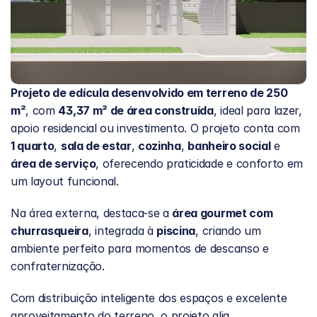
Projeto de edícula desenvolvido em terreno de 250 
m²
, com 
43,37 m² de área construída
, ideal para lazer, 
apoio residencial ou investimento. O projeto conta com 
1 quarto
, 
sala de estar
, 
cozinha
, 
banheiro social
 e 
área de serviço
, oferecendo praticidade e conforto em 
um layout funcional.
Na área externa, destaca-se a 
área gourmet com 
churrasqueira
, integrada à 
piscina
, criando um 
ambiente perfeito para momentos de descanso e 
confraternização.
Com distribuição inteligente dos espaços e excelente 
aproveitamento do terreno, o projeto alia 