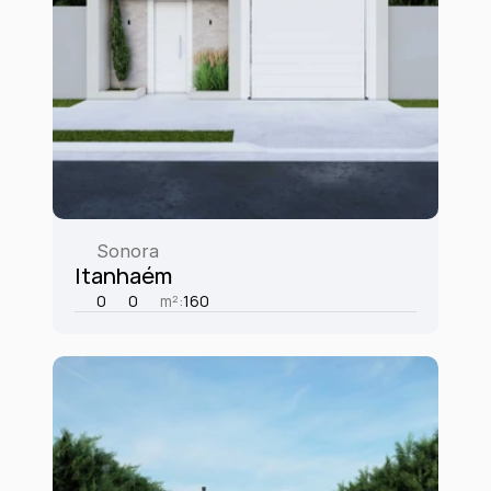
Sonora
Itanhaém
0
0
m²:
160