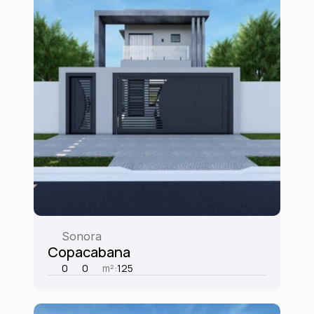
Sonora
Copacabana
0
0
m²:
125