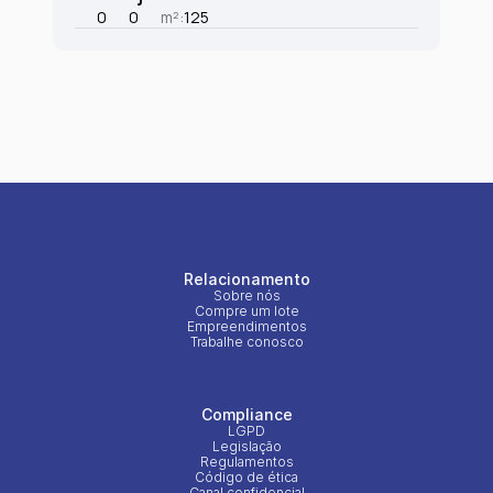
0
0
m²:
125
Relacionamento
Sobre nós
Compre um lote
Empreendimentos
Trabalhe conosco
Compliance
LGPD
Legislação
Regulamentos
Código de ética
Canal confidencial