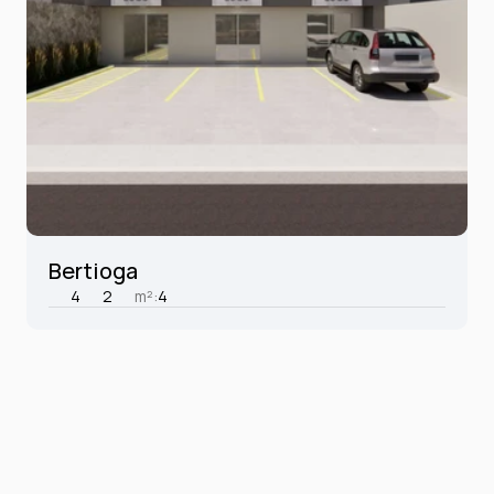
Bertioga
4
2
m²:
4