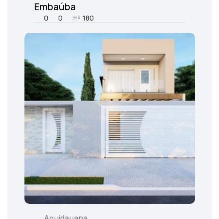
Embaúba
0
0
m²:
180
Aquidauana