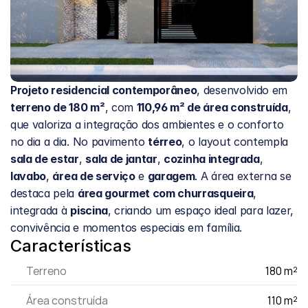
Projeto residencial contemporâneo
, desenvolvido em 
terreno de 180 m²
, com 
110,96 m² de área construída
, 
que valoriza a integração dos ambientes e o conforto 
no dia a dia. No pavimento 
térreo
, o layout contempla 
sala de estar
, 
sala de jantar
, 
cozinha integrada
, 
lavabo
, 
área de serviço
 e 
garagem
. A área externa se 
destaca pela 
área gourmet com churrasqueira
, 
integrada à 
piscina
, criando um espaço ideal para lazer, 
convivência e momentos especiais em família.
Características
Terreno
180 m²
Área construída
110 m²