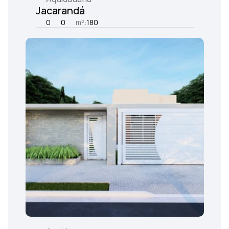
Jacarandá
0
0
m²:
180