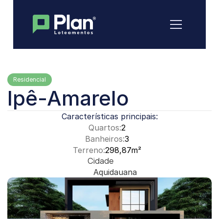
Residencial
Ipê-Amarelo
Características principais:
Quartos:
2
Banheiros:
3
Terreno:
298,87m²
Cidade
Aquidauana