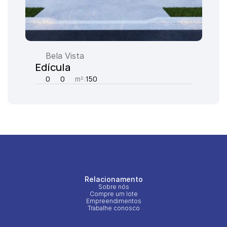
Bela Vista
Edícula
0
0
m²:
150
Relacionamento
Sobre nós
Compre um lote
Empreendimentos
Trabalhe conosco