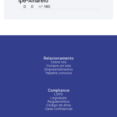
Ipê-Amarelo
0
0
m²:
180
Relacionamento
Sobre nós
Compre um lote
Empreendimentos
Trabalhe conosco
Compliance
LGPD
Legislação
Regulamentos
Código de ética
Canal confidencial