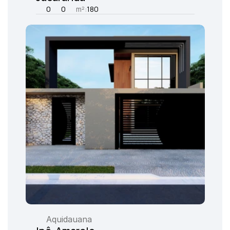
0
0
m²:
180
Aquidauana