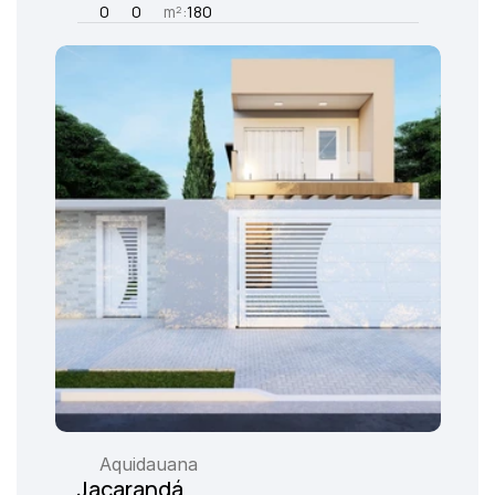
0
0
m²:
180
Aquidauana
Jacarandá